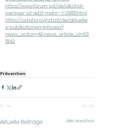
https://www.forum-p.it/de/alkohol-
weniger-ist-jetzt-mehr--1-2985.html
https://astat.provinz.bz.it/de/aktuelle
s-publikationen-info.asp?
news_action=4&news_article_id=63
1842
Prävention
Alle ansehen
Aktuelle Beiträge