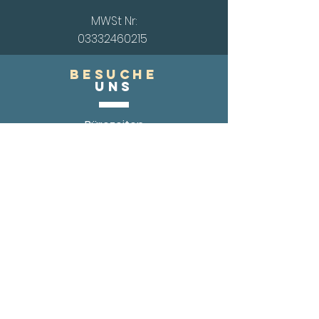
MWSt Nr:
03332460215
Besuche
UnS
Bürozeiten
Di. und Do.
08.30-12.00
Uhr
Mi. 14.00
-18.00 Uhr
oder
nach telefonischer Vereinbarung