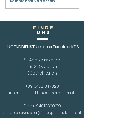
Kommentar verfassen...
Schlank, straff, schön!
Der perfekte Körper
FINDE
Uns
JUGENDDIENST Unteres Eisacktal KDS
St. Andreasplatz 5
39043 Klausen
Südtirol, Italien
+39 0472 847828
untereseisacktal@jugenddienst.it
Str. Nr.
94010320219
untereseisacktal@pec.jugenddienst.it