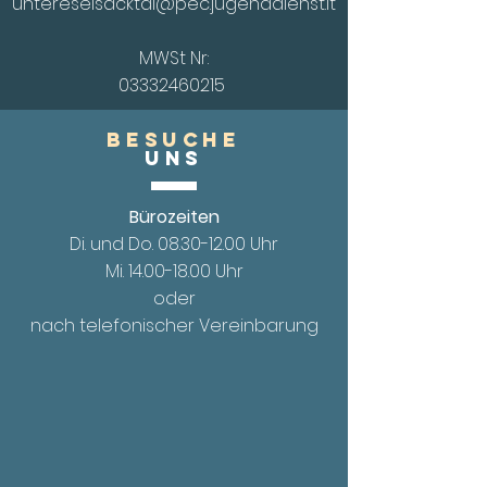
untereseisacktal@pec.jugenddienst.it
MWSt Nr:
03332460215
Besuche
UnS
Bürozeiten
Di. und Do.
08.30-12.00
Uhr
Mi. 14.00
-18.00 Uhr
oder
nach telefonischer Vereinbarung