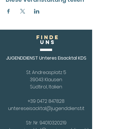
FINDE
Uns
JUGENDDIENST Unteres Eisacktal KDS
St. Andreasplatz 5
39043 Klausen
Südtirol, Italien
+39 0472 847828
untereseisacktal@jugenddienst.it
Str. Nr.
94010320219