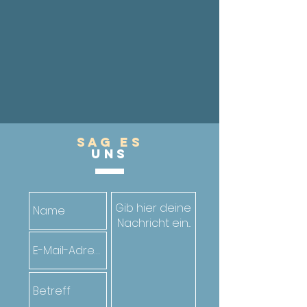
Sag es
UnS