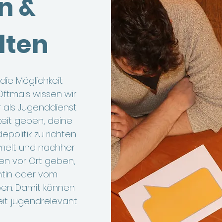
n &
lten
die Möglichkeit
Oftmals wissen wir
r als Jugenddienst
hkeit geben, deine
olitik zu richten.
melt und nachher
nen vor Ort geben,
ntin oder vom
ben.
Damit können
eit jugendrelevant