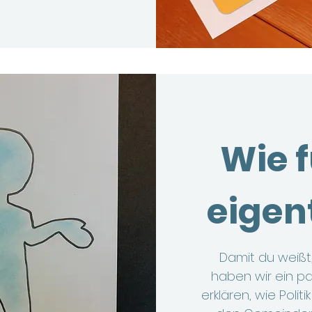
Wie f
eigent
Damit du weißt, 
haben wir ein p
erklären, wie Politik