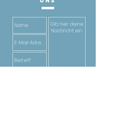
UnS
Senden
Oder ruf den*die Jugendarbeiter*in
deiner Gemeinde an. Die Kontakte
findest du
hier