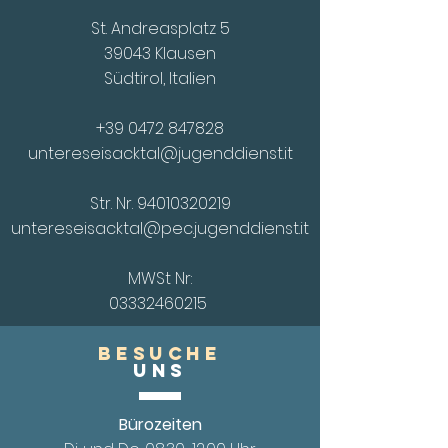
St. Andreasplatz 5
39043 Klausen
Südtirol, Italien
+39 0472 847828
untereseisacktal@jugenddienst.it
Str. Nr.
94010320219
untereseisacktal@pec.jugenddienst.it
MWSt Nr:
03332460215
Besuche
UnS
Bürozeiten