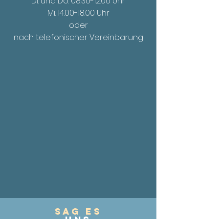
Di. und Do.
08.30-12.00
Uhr
Mi. 14.00
-18.00 Uhr
oder
nach telefonischer Vereinbarung
Sag es