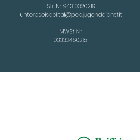
Str. Nr. 94010320219
untereseisacktal@pec.jugenddienst.it
MWSt Nr:
03332460215