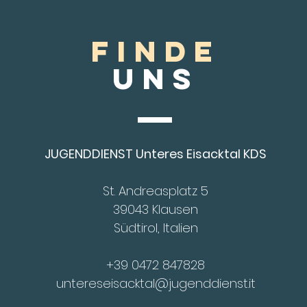
FINDE
Uns
JUGENDDIENST Unteres Eisacktal KDS
St. Andreasplatz 5
39043 Klausen
Südtirol, Italien
+39 0472 847828
untereseisacktal@jugenddienst.it