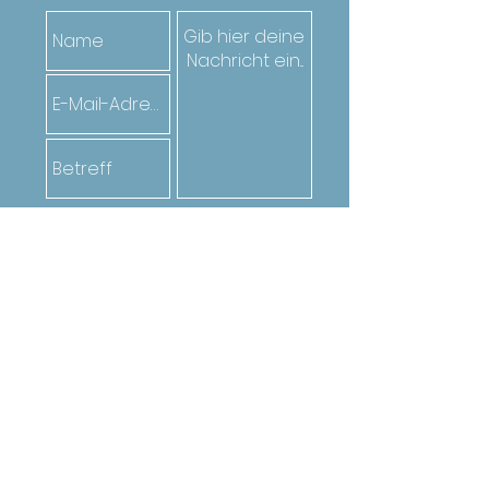
Senden
Oder ruf den*die Jugendarbeiter*in
deiner Gemeinde an. Die Kontakte
findest du
hier