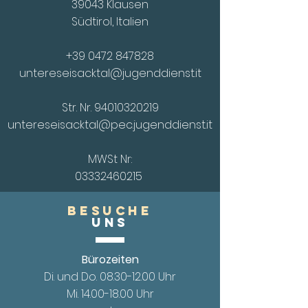
39043 Klausen
Südtirol, Italien
+39 0472 847828
untereseisacktal@jugenddienst.it
Str. Nr.
94010320219
untereseisacktal@pec.jugenddienst.it
MWSt Nr:
03332460215
Besuche
UnS
Bürozeiten
Di. und Do.
08.30-12.00
Uhr
Mi. 14.00
-18.00 Uhr