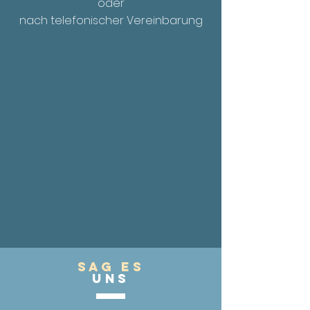
oder
nach telefonischer Vereinbarung
Sag es
UnS