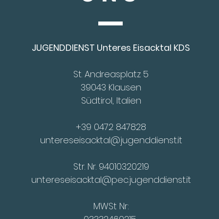
JUGENDDIENST Unteres Eisacktal KDS
St. Andreasplatz 5
39043 Klausen
Südtirol, Italien
+39 0472 847828
untereseisacktal@jugenddienst.it
Str. Nr. 94010320219
untereseisacktal@pec.jugenddienst.it
MWSt Nr: