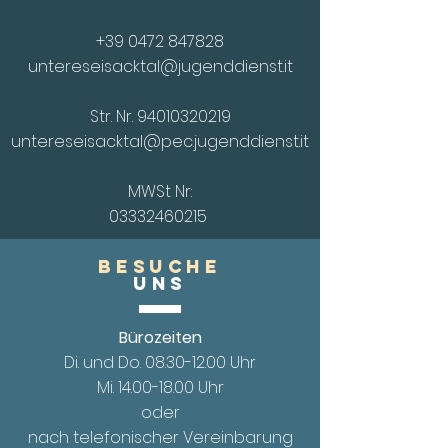
+39 0472 847828
untereseisacktal@jugenddienst.it
Str. Nr.
94010320219
untereseisacktal@pec.jugenddienst.it
MWSt Nr:
03332460215
Besuche
UnS
Bürozeiten
Di. und Do.
08.30-12.00
Uhr
Mi. 14.00
-18.00 Uhr
oder
nach telefonischer Vereinbarung