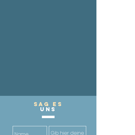
Sag es
UnS