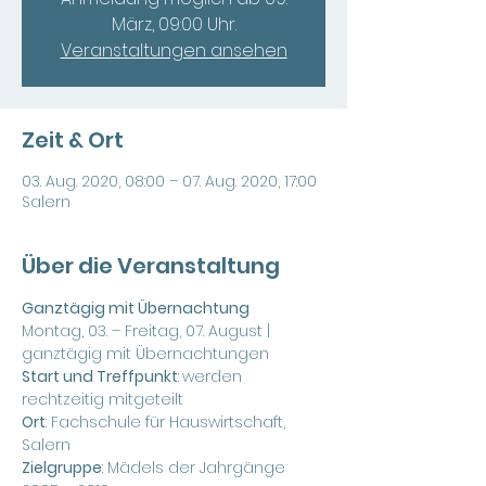
März, 09:00 Uhr.
Veranstaltungen ansehen
Zeit & Ort
03. Aug. 2020, 08:00 – 07. Aug. 2020, 17:00
Salern
Über die Veranstaltung
Ganztägig mit Übernachtung 
Montag, 03. – Freitag, 07. August | 
ganztägig mit Übernachtungen
Start und Treffpunkt
:
werden 
rechtzeitig mitgeteilt
Ort
: Fachschule für Hauswirtschaft, 
Salern
Zielgruppe
: Mädels der Jahrgänge 