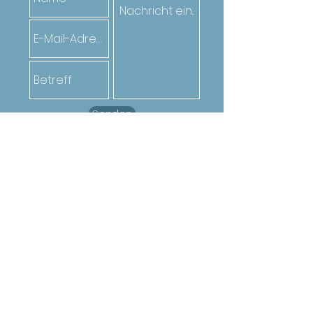
Senden
Oder ruf den*die Jugendarbeiter*in
deiner Gemeinde an. Die Kontakte
findest du
hier
Mit freundlicher
Unterstützung von