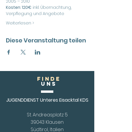
2005 – 2010 
Kosten
: 
120€
 inkl. Übernachtung, 
Verpflegung und Angebote
Weiterlesen >
Diese Veranstaltung teilen
FINDE
Uns
JUGENDDIENST Unteres Eisacktal KDS
St. Andreasplatz 5
39043 Klausen
Südtirol, Italien