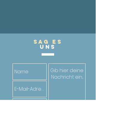
Sag es
UnS
Senden