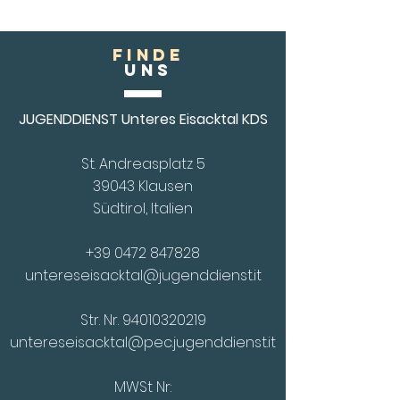
FINDE
Uns
JUGENDDIENST Unteres Eisacktal KDS
St. Andreasplatz 5
39043 Klausen
Südtirol, Italien
+39 0472 847828
untereseisacktal@jugenddienst.it
Str. Nr.
94010320219
untereseisacktal@pec.jugenddienst.it
MWSt Nr: