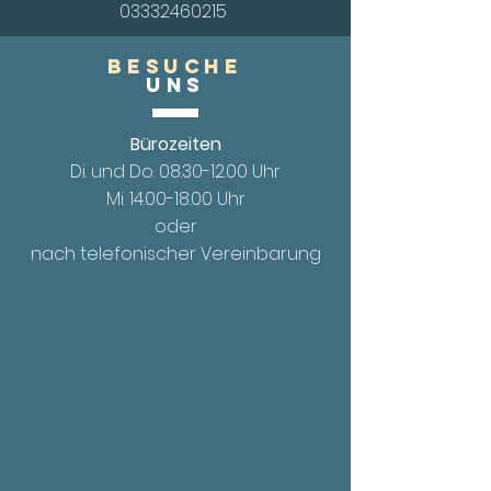
03332460215
Besuche
UnS
Bürozeiten
Di. und Do.
08.30-12.00
Uhr
Mi. 14.00
-18.00 Uhr
oder
nach telefonischer Vereinbarung