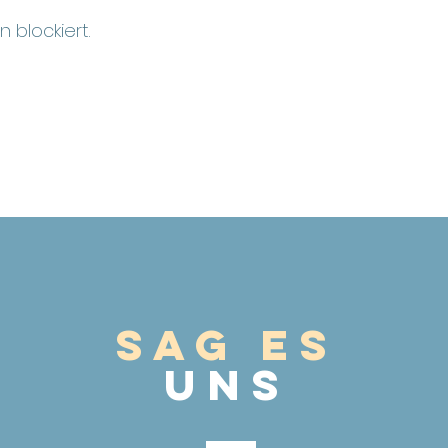
 blockiert.
Sag es
UnS