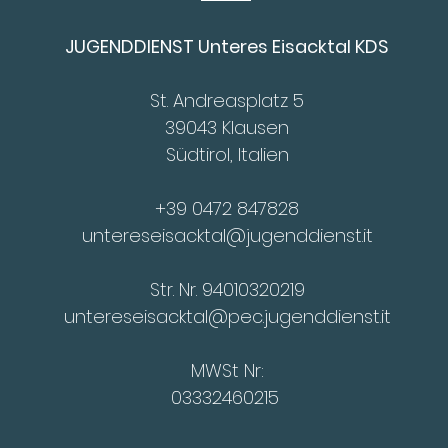
JUGENDDIENST Unteres Eisacktal KDS
St. Andreasplatz 5
39043 Klausen
Südtirol, Italien
+39 0472 847828
untereseisacktal@jugenddienst.it
Str. Nr. 94010320219
untereseisacktal@pec.jugenddienst.it
MWSt Nr:
03332460215