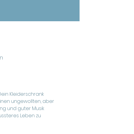
en
ein Kleiderschrank 
inen ungewollten, aber 
ng und guter Musik 
ussteres Leben zu 