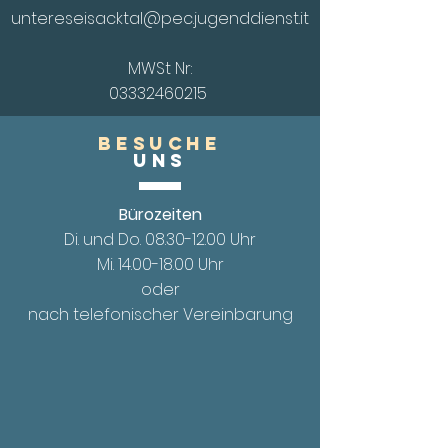
untereseisacktal@pec.jugenddienst.it
MWSt Nr:
03332460215
Besuche
UnS
Bürozeiten
Di. und Do.
08.30-12.00
Uhr
Mi. 14.00
-18.00 Uhr
oder
nach telefonischer Vereinbarung