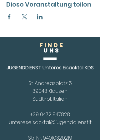
Diese Veranstaltung teilen
FINDE
Uns
JUGENDDIENST Unteres Eisacktal KDS
St. Andreasplatz 5
39043 Klausen
Südtirol, Italien
+39 0472 847828
untereseisacktal@jugenddienst.it
Str. Nr.
94010320219