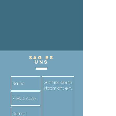
Sag es
UnS