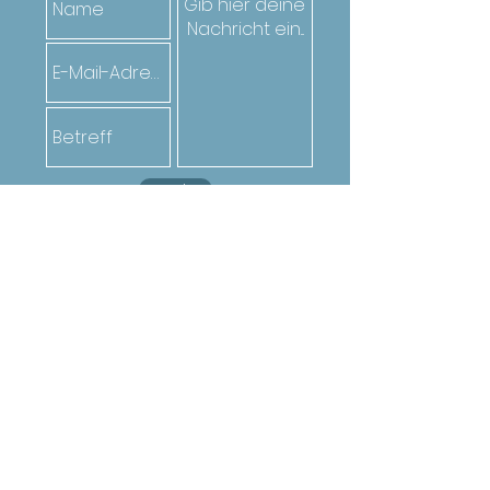
Senden
Oder ruf den*die Jugendarbeiter*in
deiner Gemeinde an. Die Kontakte
findest du
hier
Mit freundlicher