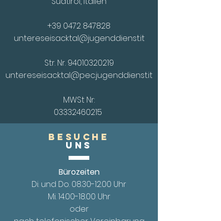
Südtirol, Italien
+39 0472 847828
untereseisacktal@jugenddienst.it
Str. Nr.
94010320219
untereseisacktal@pec.jugenddienst.it
MWSt Nr:
03332460215
Besuche
UnS
Bürozeiten
Di. und Do.
08.30-12.00
Uhr
Mi. 14.00
-18.00 Uhr
oder