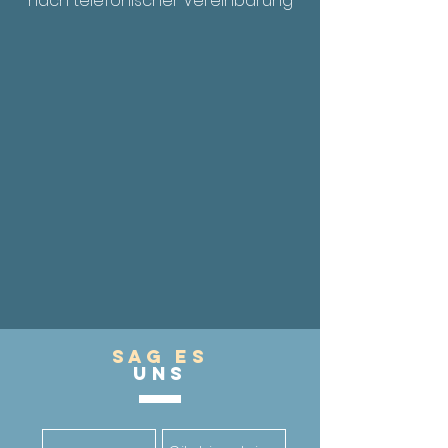
nach telefonischer Vereinbarung
Sag es
UnS