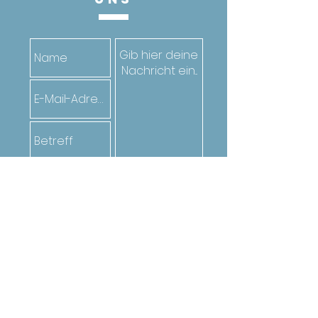
Senden
Oder ruf den*die Jugendarbeiter*in
deiner Gemeinde an. Die Kontakte
findest du
hier