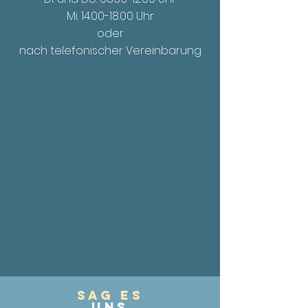
Mi. 14.00
-18.00 Uhr
oder
nach telefonischer Vereinbarung
Sag es
UnS