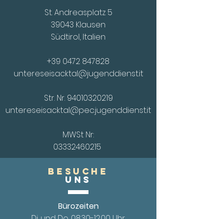
St. Andreasplatz 5
39043 Klausen
Südtirol, Italien
+39 0472 847828
untereseisacktal@jugenddienst.it
Str. Nr.
94010320219
untereseisacktal@pec.jugenddienst.it
MWSt Nr:
03332460215
Besuche
UnS
Bürozeiten
Di. und Do.
08.30-12.00
Uhr