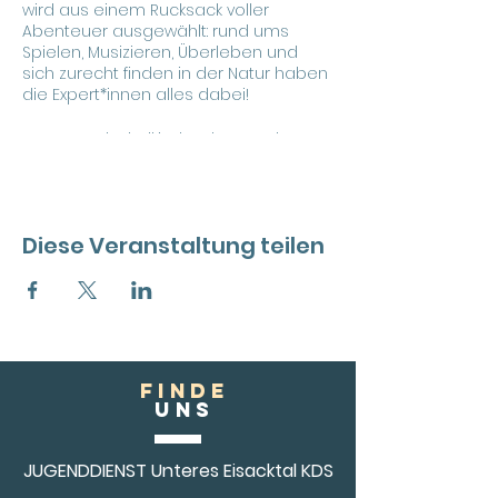
wird aus einem Rucksack voller
Abenteuer ausgewählt: rund ums
Spielen, Musizieren, Überleben und
sich zurecht finden in der Natur haben
die Expert*innen alles dabei!
Wer: Grundschulkinder der 3.-5. Klasse
Wann: mittwochs von 14:00-16:00 Uhr
Wie oft: 8 Treffen | Start am
14.10.2020
Kosten: 25 €
Diese Veranstaltung teilen
FINDE
Uns
JUGENDDIENST Unteres Eisacktal KDS