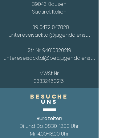
39043 Klausen
Südtirol, Italien
+39 0472 847828
untereseisacktal@jugenddienst.it
Str. Nr.
94010320219
untereseisacktal@pec.jugenddienst.it
MWSt Nr:
03332460215
Besuche
UnS
Bürozeiten
Di. und Do.
08.30-12.00
Uhr
Mi. 14.00
-18.00 Uhr