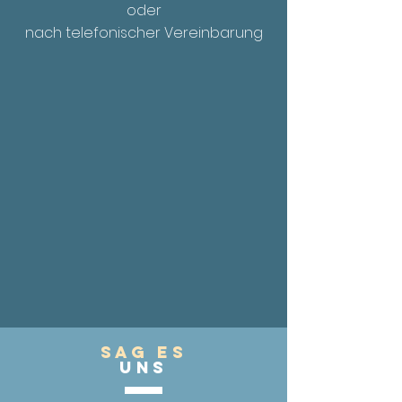
oder
nach telefonischer Vereinbarung
Sag es
UnS