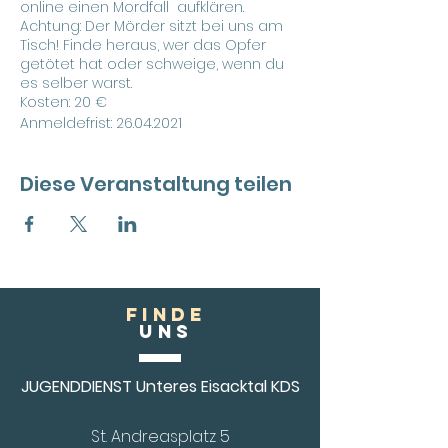
online einen Mordfall aufklären.
Achtung: Der Mörder sitzt bei uns am
Tisch! Finde heraus, wer das Opfer
getötet hat oder schweige, wenn du
es selber warst.
Kosten: 20 €
Anmeldefrist: 26.04.2021
Diese Veranstaltung teilen
FINDE
Uns
JUGENDDIENST Unteres Eisacktal KDS
St. Andreasplatz 5