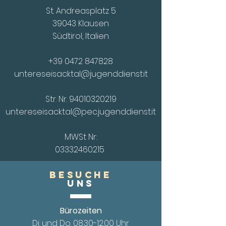
St. Andreasplatz 5
39043 Klausen
Südtirol, Italien
+39 0472 847828
untereseisacktal@jugenddienst.it
Str. Nr.
94010320219
untereseisacktal@pec.jugenddienst.it
MWSt Nr:
03332460215
Besuche
UnS
Bürozeiten
Di. und Do.
08.30-12.00
Uhr