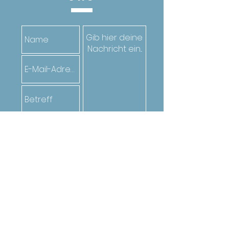
Senden
Oder ruf den*die Jugendarbeiter*in
deiner Gemeinde an. Die Kontakte
findest du
hier