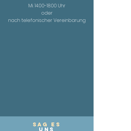
Mi. 14.00
-18.00 Uhr
oder
nach telefonischer Vereinbarung
Sag es
UnS