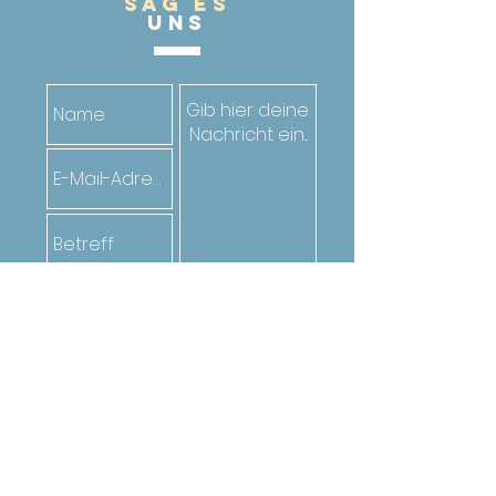
Sag es
UnS
Senden
Oder ruf den*die Jugendarbeiter*in
deiner Gemeinde an. Die Kontakte
findest du
hier