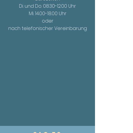
Di. und Do.
08.30-12.00
Uhr
Mi. 14.00
-18.00 Uhr
oder
nach telefonischer Vereinbarung