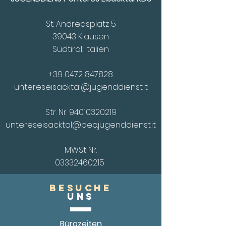
St. Andreasplatz 5
39043 Klausen
Südtirol, Italien
+39 0472 847828
untereseisacktal@jugenddienst.it
Str. Nr.
94010320219
untereseisacktal@pec.jugenddienst.it
MWSt Nr:
03332460215
Besuche
UnS
Bürozeiten