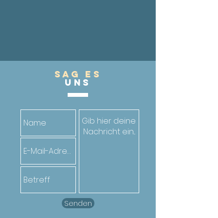
Sag es
UnS
Senden