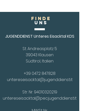
FINDE
Uns
JUGENDDIENST Unteres Eisacktal KDS
St. Andreasplatz 5
39043 Klausen
Südtirol, Italien
+39 0472 847828
untereseisacktal@jugenddienst.it
Str. Nr.
94010320219
untereseisacktal@pec.jugenddienst.it
MWSt Nr: