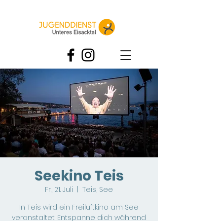
Seekino Teis
Fr., 21. Juli
  |  
Teis, See
In Teis wird ein Freiluftkino am See
veranstaltet. Entspanne dich während