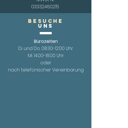
03332460215
Besuche
UnS
Bürozeiten
Di. und Do.
08.30-12.00
Uhr
Mi. 14.00
-18.00 Uhr
oder
nach telefonischer Vereinbarung