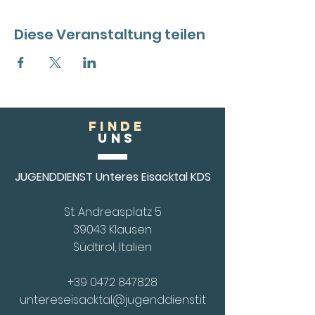
Diese Veranstaltung teilen
FINDE
Uns
JUGENDDIENST Unteres Eisacktal KDS
St. Andreasplatz 5
39043 Klausen
Südtirol, Italien
+39 0472 847828
untereseisacktal@jugenddienst.it