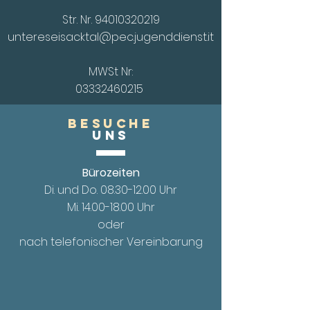
Str. Nr.
94010320219
untereseisacktal@pec.jugenddienst.it
MWSt Nr:
03332460215
Besuche
UnS
Bürozeiten
Di. und Do.
08.30-12.00
Uhr
Mi. 14.00
-18.00 Uhr
oder
nach telefonischer Vereinbarung