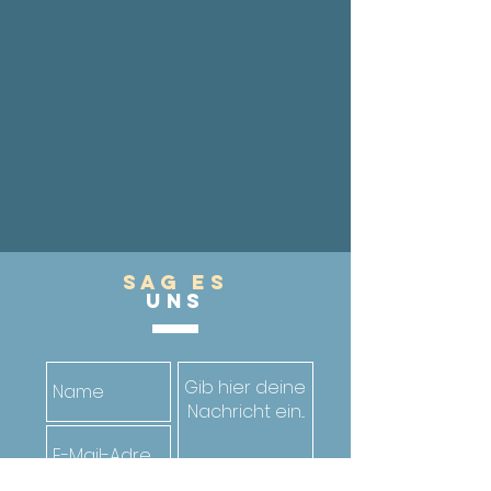
Sag es
UnS