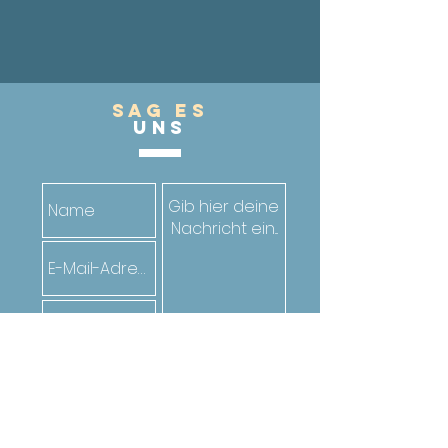
Sag es
UnS
Senden
Oder ruf den*die Jugendarbeiter*in