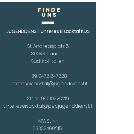
FINDE
Uns
JUGENDDIENST Unteres Eisacktal KDS
St. Andreasplatz 5
39043 Klausen
Südtirol, Italien
+39 0472 847828
untereseisacktal@jugenddienst.it
Str. Nr.
94010320219
untereseisacktal@pec.jugenddienst.it
MWSt Nr:
03332460215