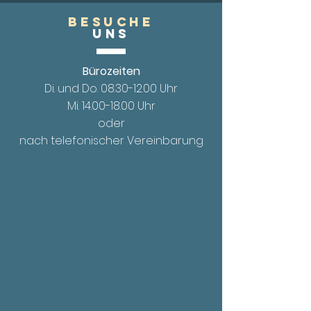
Besuche
UnS
Bürozeiten
Di. und Do.
08.30-12.00
Uhr
Mi. 14.00
-18.00 Uhr
oder
nach telefonischer Vereinbarung