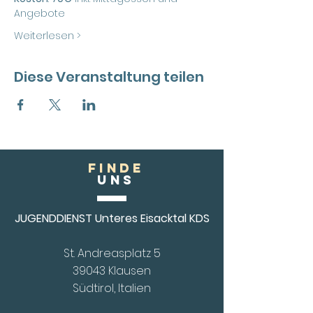
Angebote 
Weiterlesen >
Diese Veranstaltung teilen
FINDE
Uns
JUGENDDIENST Unteres Eisacktal KDS
St. Andreasplatz 5
39043 Klausen
Südtirol, Italien