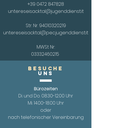
+39 0472 847828
untereseisacktal@jugenddienst.it
Str. Nr.
94010320219
untereseisacktal@pec.jugenddienst.it
MWSt Nr:
03332460215
Besuche
UnS
Bürozeiten
Di. und Do.
08.30-12.00
Uhr
Mi. 14.00
-18.00 Uhr
oder
nach telefonischer Vereinbarung