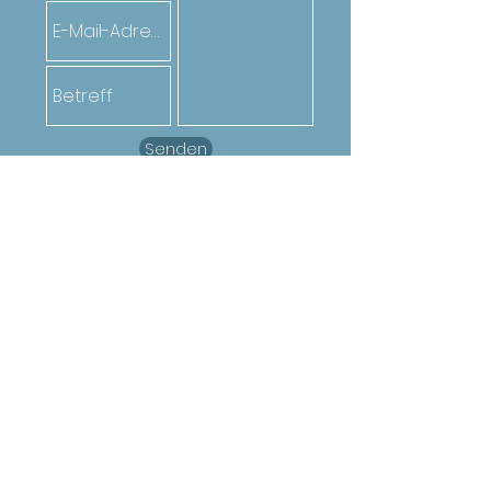
Senden
Oder ruf den*die Jugendarbeiter*in
deiner Gemeinde an. Die Kontakte
findest du
hier
Mit freundlicher
Unterstützung von