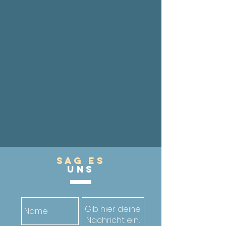
Sag es
UnS