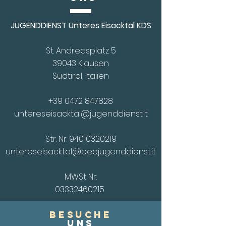
JUGENDDIENST Unteres Eisacktal KDS
St. Andreasplatz 5
39043 Klausen
Südtirol, Italien
+39 0472 847828
untereseisacktal@jugenddienst.it
Str. Nr.
94010320219
untereseisacktal@pec.jugenddienst.it
MWSt Nr:
03332460215
Besuche
UnS