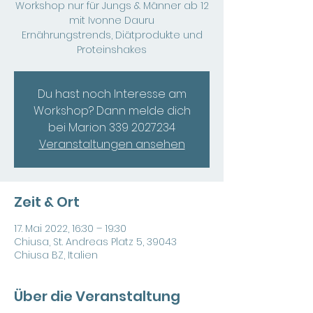
Workshop nur für Jungs & Männer ab 12
mit Ivonne Dauru
Ernährungstrends, Diätprodukte und
Proteinshakes
Du hast noch Interesse am
Workshop? Dann melde dich
bei Marion 339 2027234
Veranstaltungen ansehen
Zeit & Ort
17. Mai 2022, 16:30 – 19:30
Chiusa, St. Andreas Platz 5, 39043
Chiusa BZ, Italien
Über die Veranstaltung