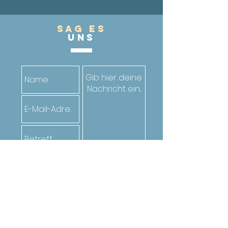
Sag es
UnS
Senden
Oder ruf den*die Jugendarbeiter*in
deiner Gemeinde an. Die Kontakte
findest du