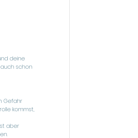
und deine 
u auch schon 
n Gefahr 
rolle kommst, 
st aber 
en. 