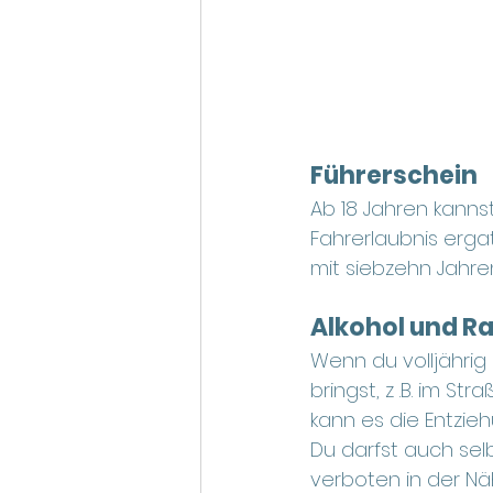
Führerschein
Ab 18 Jahren kanns
Fahrerlaubnis erga
mit siebzehn Jahre
Alkohol und R
Wenn du volljährig 
bringst, z .B. im S
kann es die Entzie
Du darfst auch selb
verboten in der Nä