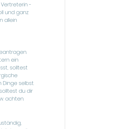
ertreterin - 
oll und ganz 
 allein 
eantragen. 
tern ein 
t, solltest 
rgische 
 Dinge selbst.
lltest du dir 
w. achten. 
uständig, 