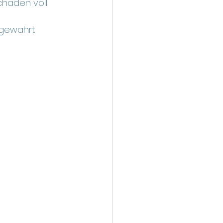
chäden voll 
 gewahrt 