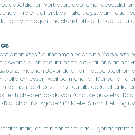
es gesetzlichen Vertreters oder einer gesetzlichen V
ungen freier treffen. Das Risiko trägst dann auch v
deinem Vermögen und stehst offiziell für deine Taten
oos
bst einen 
Kredit 
aufnehmen oder eine 
Kreditkarte 
b
spielsweise auch erlaubt ohne die Erlaubnis deiner El
attoo 
zu machen. Bevor du dir ein Tattoo stechen läss
ontrollieren lassen, weil bei manchen Menschen alle
en können. Jetzt bestimmst du alle gesundheitlichen
st entscheiden, ob du von Zuhause ausziehst. Das so
z.B. auch auf Ausgaben für Miete, Strom, Heizung us
ll strafmündig, es ist nicht mehr das Jugendgericht z