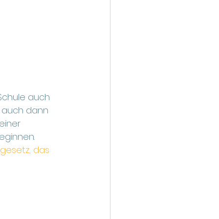
Schule auch 
h auch dann 
einer 
eginnen. 
gesetz, das 