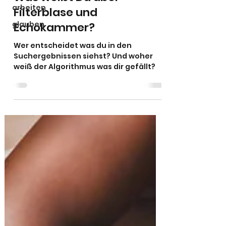
arbeiten
Filterblase und
glauben
Echokammer?
Wer entscheidet was du in den
Suchergebnissen siehst? Und woher
weiß der Algorithmus was dir gefällt?