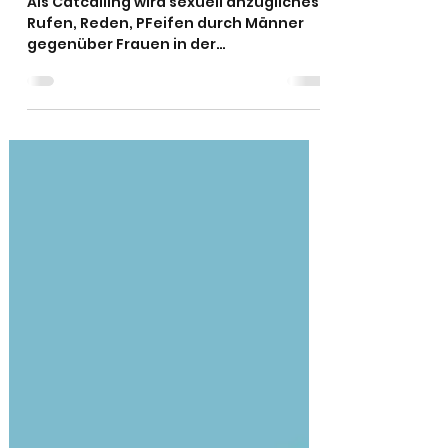
25. Mai 2021
3 Min. Lesezeit
Catcalling
Als Catcalling wird sexuell anzügliches
Rufen, Reden, PFeifen durch Männer
gegenüber Frauen in der
Öffentlichkeit bezeichnet.